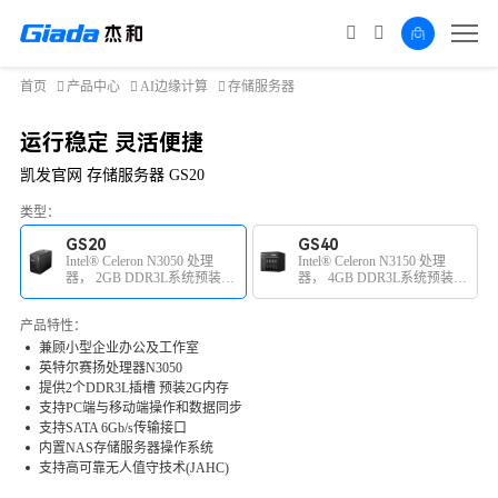
首页
产品中心
AI边缘计算
存储服务器
运行稳定 灵活便捷
凯发官网 存储服务器 GS20
类型：
GS20
GS40
Intel® Celeron N3050 处理
Intel® Celeron N3150 处理
器， 2GB DDR3L系统预装内
器， 4GB DDR3L系统预装内
存
存
产品特性：
兼顾小型企业办公及工作室
英特尔赛扬处理器N3050
提供2个DDR3L插槽 预装2G内存
支持PC端与移动端操作和数据同步
支持SATA 6Gb/s传输接口
内置NAS存储服务器操作系统
支持高可靠无人值守技术(JAHC)