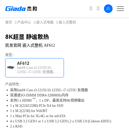
首页
产品中心
嵌入式电脑
嵌入式整机
8K超显 静谧散热
凯发官网 嵌入式整机 AF612
类型：
AF612
Intel® Core i3-1215U/i5-
1235U- i7-1255U 处理器，双
通道SO-DIMM DDR4内存，
8K视频输出
产品特性：
采用Intel® Core i3-1215U/i5-1235U- i7-1255U 处理器
双通道SO-DIMM DDR4-3200MHz内存
™
支持2 x
HDMI
，1 x DP，最高支持8K视频输出
1 x M.2(2242/2280) PCIe X4 for SSD
1 x M.2(2230) for Wifi/BT
1
x
Mini PCIe for 3G/4G or for mSATA
4
x
USB 3.2 GEN1 or 1 x USB 3.2 GEN1,2 x USB 2.0 (Celeron 4205U)
2
x
RJ45