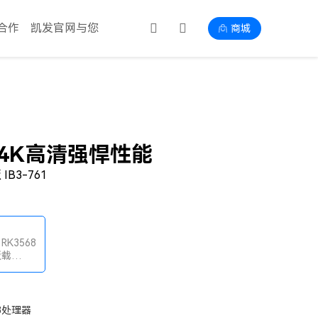
合作
凯发官网与您
商城
 4K高清强悍性能
B3-761
 RK3568
板载
 DDR4内
频输出
568处理器