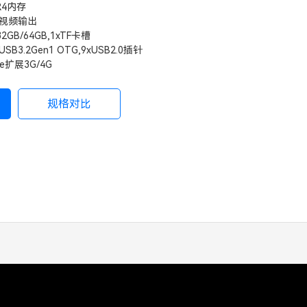
R4内存
K视频输出
2GB/64GB,1xTF卡槽
xUSB3.2Gen1 OTG,9xUSB2.0插针
CIe扩展3G/4G
规格对比