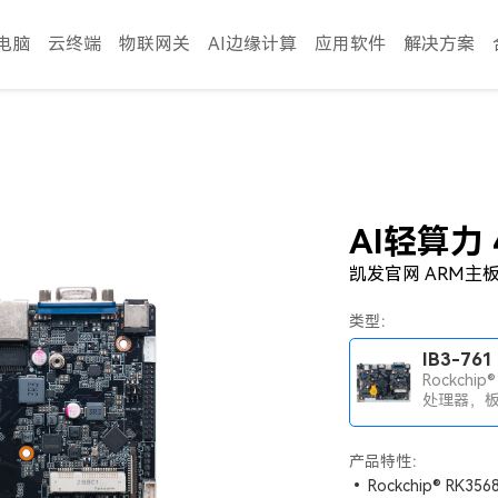
电脑
云终端
物联网关
AI边缘计算
应用软件
解决方案
AI轻算力
凯发官网 ARM主板 I
类型：
IB3-761
Rockchip®
处理器，
2GB/4GB
存，4K视
产品特性：
Rockchip® RK3