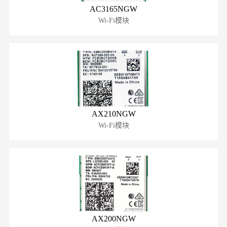
AC3165NGW
Wi-Fi模块
AX210NGW
Wi-Fi模块
AX200NGW