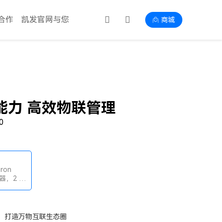
合作
凯发官网与您
商城
能力 高效物联管理
0
eron
器，2 GB
333MHz
线，打造万物互联生态圈