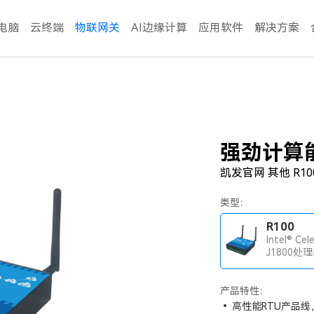
电脑
云终端
物联网关
AI边缘计算
应用软件
解决方案
强劲计算
凯发官网 其他 R10
类型：
R100
Intel® Cel
J1800处理
DDR3L-1
onboard
产品特性：
高性能RTU产品