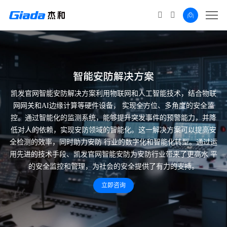
智能安防解决方案
凯发官网智能安防解决方案利用物联网和人工智能技术，结合物联
网网关和AI边缘计算等硬件设备，
实现全方位、多角度的安全监
控。通过智能化的监测系统，能够提升突发事件的预警能力，并降
低对人的依赖，实现安防领域的智能化。这一解决方案可以提高安
全检测的效率，同时助力安防
行业的数字化和智能化转型。通过运
用先进的技术手段、凯发官网智能安防为安防行业带来了更高水
平
的安全监控和管理，为社会的安全提供了有力的支持。
立即咨询