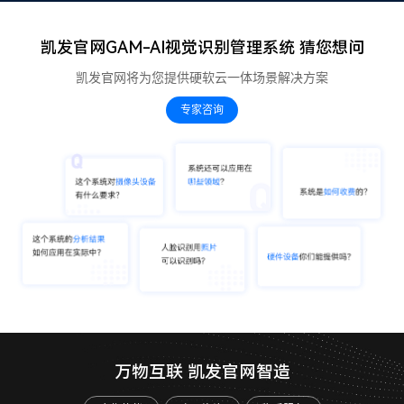
凯发官网GAM-AI视觉识别管理系统
猜您想问
凯发官网将为您提供硬软云一体场景解决方案
专家咨询
万物互联 凯发官网智造