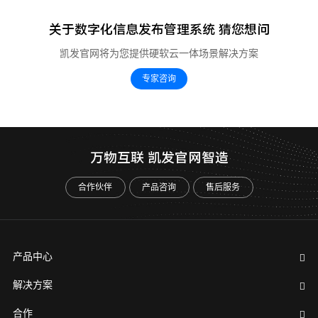
关于数字化信息发布管理系统
猜您想问
凯发官网将为您提供硬软云⼀体场景解决方案
专家咨询
万物互联 凯发官网智造
合作伙伴
产品咨询
售后服务
产品中心
解决方案
合作